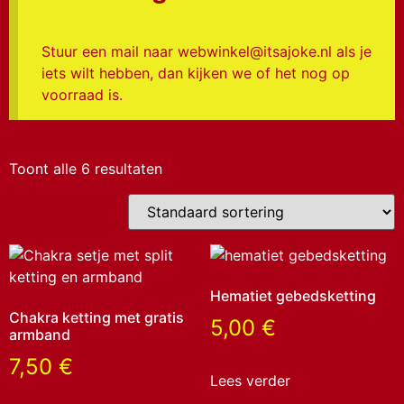
Stuur een mail naar webwinkel@itsajoke.nl als je
iets wilt hebben, dan kijken we of het nog op
voorraad is.
Toont alle 6 resultaten
Hematiet gebedsketting
Chakra ketting met gratis
5,00
€
armband
7,50
€
Lees verder