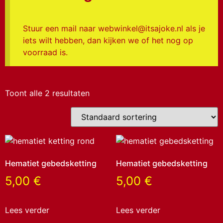
Stuur een mail naar webwinkel@itsajoke.nl als je
iets wilt hebben, dan kijken we of het nog op
voorraad is.
Toont alle 2 resultaten
Hematiet gebedsketting
Hematiet gebedsketting
5,00
€
5,00
€
Lees verder
Lees verder