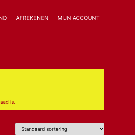
ND
AFREKENEN
MIJN ACCOUNT
n
aad is.