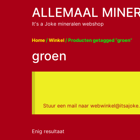
ALLEMAAL MINE
It's a Joke mineralen webshop
Home
/
Winkel
/ Producten getagged “groen”
groen
Stuur een mail naar webwinkel@itsajoke.nl
Enig resultaat