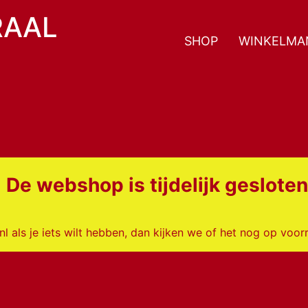
RAAL
SHOP
WINKELMA
De webshop is tijdelijk geslote
 als je iets wilt hebben, dan kijken we of het nog op voorr